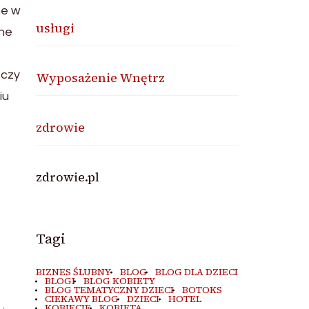
ne w
usługi
zne
 czy
Wyposażenie Wnętrz
iu
zdrowie
zdrowie.pl
Tagi
BIZNES ŚLUBNY
BLOG
BLOG DLA DZIECI
BLOGI
BLOG KOBIETY
BLOG TEMATYCZNY DZIECI
BOTOKS
CIEKAWY BLOG
DZIECI
HOTEL
KOBIECIE
KOBIETA