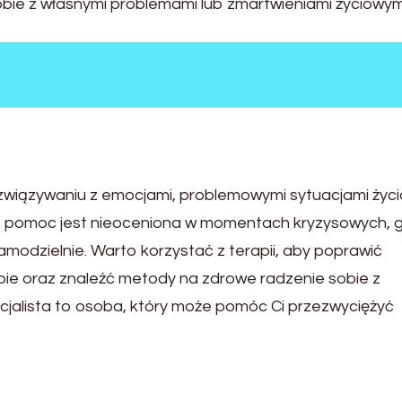
sobie z własnymi problemami lub zmartwieniami życiowym
związywaniu z emocjami, problemowymi sytuacjami życ
go pomoc jest nieoceniona w momentach kryzysowych, 
amodzielnie. Warto korzystać z terapii, aby poprawić
bie oraz znaleźć metody na zdrowe radzenie sobie z
cjalista to osoba, który może pomóc Ci przezwyciężyć