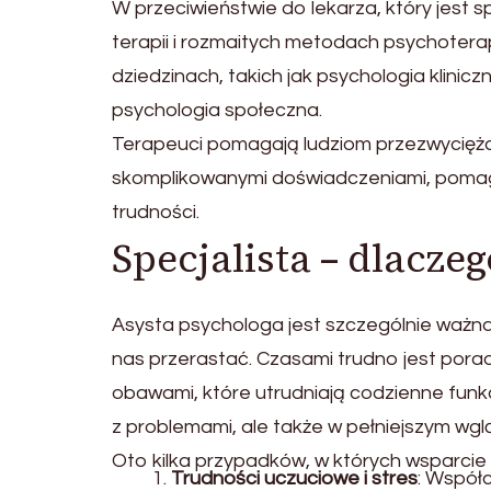
W przeciwieństwie do lekarza, który jest sp
terapii i rozmaitych metodach psychotera
dziedzinach, takich jak psychologia klinic
psychologia społeczna.
Terapeuci pomagają ludziom przezwyciężać
skomplikowanymi doświadczeniami, pomaga
trudności.
Specjalista – dlacze
Asysta psychologa jest szczególnie ważn
nas przerastać. Czasami trudno jest poradz
obawami, które utrudniają codzienne fun
z problemami, ale także w pełniejszym wglą
Oto kilka przypadków, w których wsparcie 
Trudności uczuciowe i stres
: Współ