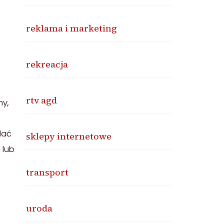
reklama i marketing
rekreacja
rtv agd
my,
dać
sklepy internetowe
 lub
transport
uroda