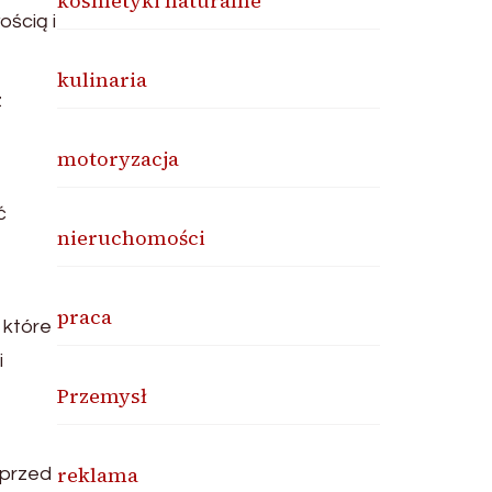
kosmetyki naturalne
ścią i
kulinaria
z
motoryzacja
ć
nieruchomości
praca
 które
i
Przemysł
reklama
 przed