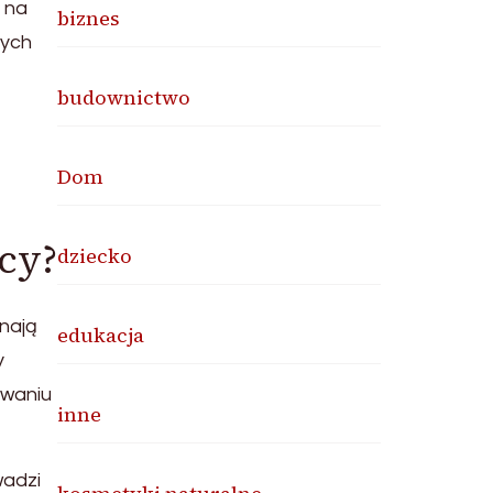
ę na
biznes
nych
budownictwo
Dom
e
ocy?
dziecko
nają
edukacja
y
ywaniu
inne
wadzi