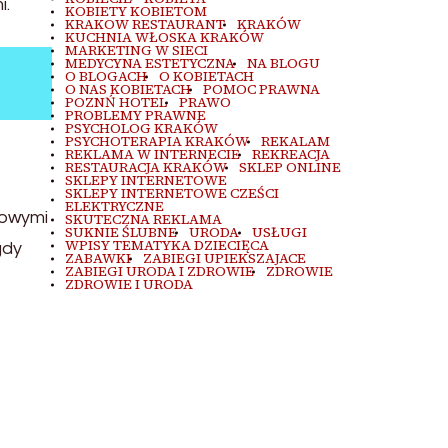
i.
KOBIETY KOBIETOM
KRAKOW RESTAURANT
KRAKÓW
KUCHNIA WŁOSKA KRAKÓW
MARKETING W SIECI
MEDYCYNA ESTETYCZNA
NA BLOGU
O BLOGACH
O KOBIETACH
O NAS KOBIETACH
POMOC PRAWNA
POZNŃ HOTEL
PRAWO
PROBLEMY PRAWNE
PSYCHOLOG KRAKÓW
PSYCHOTERAPIA KRAKÓW
REKALAM
REKLAMA W INTERNECIE
REKREACJA
RESTAURACJA KRAKÓW
SKLEP ONLINE
SKLEPY INTERNETOWE
SKLEPY INTERNETOWE CZEŚCI
ELEKTRYCZNE
iowymi
SKUTECZNA REKLAMA
SUKNIE ŚLUBNE
URODA
USŁUGI
WPISY TEMATYKA DZIECIĘCA
gdy
ZABAWKI
ZABIEGI UPIEKSZAJACE
ZABIEGI URODA I ZDROWIE
ZDROWIE
ZDROWIE I URODA