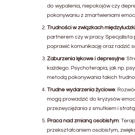
do wypalenia, niepokojów czy depre
pokonywaniu z zmartwieniami emocj
Trudności w związkach międzyludzk
partnerem czy w pracy. Specjalista 
poprawić komunikację oraz radzić s
Zaburzenia lękowe i depresyjne
: St
każdego. Psychoterapia, jak np. p
metodą pokonywania takich trudnoś
Trudne wydarzenia życiowe
: Rozwód
mogą prowadzić do kryzysów emocj
przezwyciężania z smutkiem i stratą
Praca nad zmianą osobistym
: Tera
przekształcaniem osobistym, zwięks