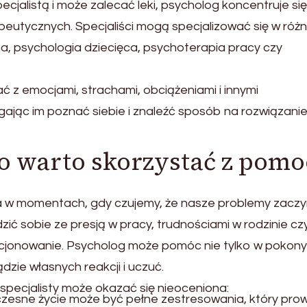
ecjalistą i może zalecać leki, psycholog koncentruje si
peutycznych. Specjaliści mogą specjalizować się w róż
zna, psychologia dziecięca, psychoterapia pracy czy
 z emocjami, strachami, obciążeniami i innymi
jąc im poznać siebie i znaleźć sposób na rozwiązani
go warto skorzystać z pom
a w momentach, gdy czujemy, że nasze problemy zaczy
ić sobie ze presją w pracy, trudnościami w rodzinie cz
kcjonowanie. Psycholog może pomóc nie tylko w pokon
dzie własnych reakcji i uczuć.
specjalisty może okazać się nieoceniona:
czesne życie może być pełne zestresowania, który pro